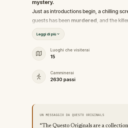
mystery.
Just as introductions begin, a chilling s
guests has been
murdered
, and the kille
Before panic can take hold,
Agent X
step
Leggi di più
Every participant is now part of a deadly 
solve it.
Luoghi che visiterai
15
Was it the charming Yoga instructor who 
wedding singer seen arguing with the vic
Camminerai
identity among the dating profiles?
2630
passi
🔎
Follow clues across the city, interr
track the killer's movements before t
Bring your sharpest instincts—and your 
go cold.
UN MESSAGGIO DA QUESTO ORIGINALS
Love was the reason you came. Justice
“The Questo Originals are a collectio