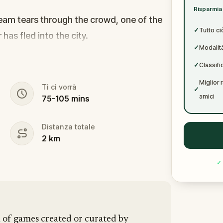
✓
Risparmia 
✓
cream tears through the crowd, one of the
✓
Tutto ci
r has fled into the city.
✓
Modalità
s forward. This was no random attack.
✓
Classifi
puzzle, and the only way to survive is to
Miglior 
Ti ci vorrà
✓
amici
75
-
105
mins
vanished right after the scream? The
tim? Or someone else hiding their true
Distanza totale
2
km
ogate suspects in real locations, and
hey disappear for good.
✓
pen and paper.
In 90 minutes, the trail will
 is why you stay.
n of games created or curated by