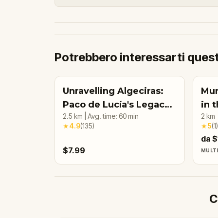
Potrebbero interessarti ques
Unravelling Algeciras:
Mur
Paco de Lucía's Legacy -
in 
2.5
km
|
Avg. time:
60
min
2
km
A Musical Adventure
Alg
★
4.9
(
135
)
★
5
(
1
)
da $
$7.99
MULT
C