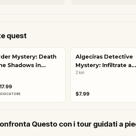
te quest
der Mystery: Death
Algeciras Detective
the Shadows in
Mystery: Infiltrate a
2
km
eciras
Secret Society!
17.99
$7.99
IGIOCATORE
onfronta Questo con i tour guidati a pie