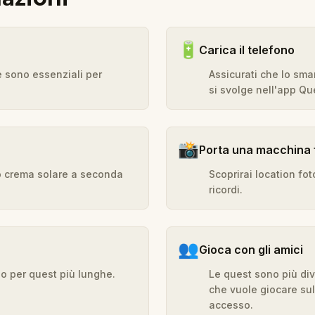
🔋
Carica il telefono
e sono essenziali per
Assicurati che lo sma
si svolge nell'app Que
📸
Porta una macchina 
o o crema solare a seconda
Scoprirai location fot
ricordi.
👥
Gioca con gli amici
 o per quest più lunghe.
Le quest sono più div
che vuole giocare sul
accesso.