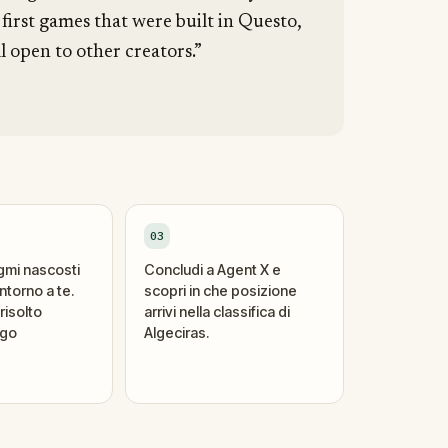
 first games that were built in Questo,
l open to other creators.”
03
igmi nascosti
Concludi a Agent X e
ntorno a te.
scopri in che posizione
risolto
arrivi nella classifica di
ogo
Algeciras.