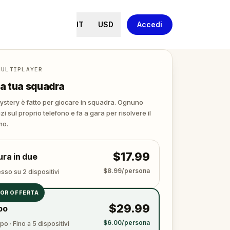
IT
USD
Accedi
MULTIPLAYER
a tua squadra
stery è fatto per giocare in squadra. Ognuno
izi sul proprio telefono e fa a gara per risolvere il
mo.
$17.99
ra in due
$8.99/persona
sso su 2 dispositivi
IOR OFFERTA
$29.99
po
$6.00/persona
o · Fino a 5 dispositivi