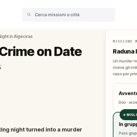
ight in Algeciras
MISSIONE 
Crime on Date
Raduna l
s
Un murder my
riceve gli ind
caso per pri
Avventu
Duo · acce
★
MIGL
✓
In grup
✓
ing night turned into a murder
Pass grupp