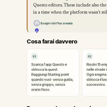
Questo editors. These include also the
in a time when the platform wasn't stil
Scopri chi l'ha creata
Cosa farai davvero
01
02
Scarica l'app Questo e
Risolvi 15 en
sblocca la quest.
nelle strade i
Raggiungi Starting point
Ogni enigma 
quando vuoi · senza guida,
sblocca il lu
senza gruppo, senza
successivo.
orario fisso.
Inizio