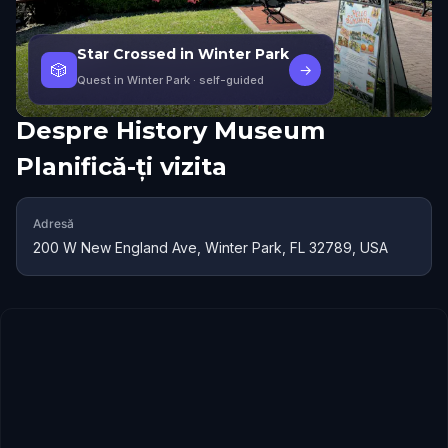
Star Crossed in Winter Park
🎲
→
Quest in Winter Park
· self-guided
Despre
History Museum
Planifică-ți vizita
Adresă
200 W New England Ave, Winter Park, FL 32789, USA