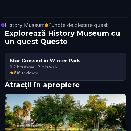
History Museum
Puncte de plecare quest
Explorează History Museum cu
un quest Questo
Star Crossed in Winter Park
0.2
km away
·
2
min walk
★
5
(
6
reviews
)
Atracții în apropiere