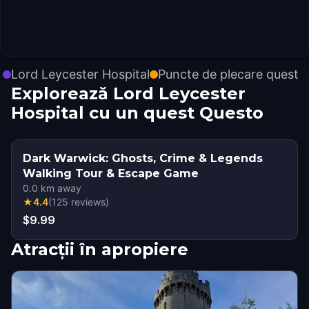
Lord Leycester Hospital
Puncte de plecare quest
Explorează Lord Leycester
Hospital cu un quest Questo
Dark Warwick: Ghosts, Crime & Legends
Walking Tour & Escape Game
0.0
km away
★
4.4
(
125
reviews
)
$9.99
Atracții în apropiere