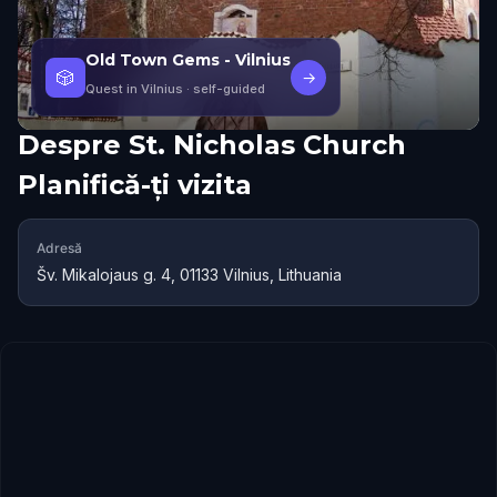
Old Town Gems - Vilnius
🎲
→
Quest in Vilnius
· self-guided
Despre
St. Nicholas Church
Planifică-ți vizita
Adresă
Šv. Mikalojaus g. 4, 01133 Vilnius, Lithuania