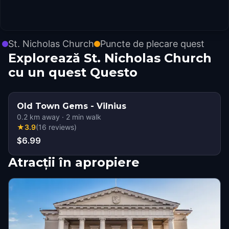
St. Nicholas Church
Puncte de plecare quest
Explorează St. Nicholas Church
cu un quest Questo
Old Town Gems - Vilnius
0.2
km away
·
2
min walk
★
3.9
(
16
reviews
)
$6.99
Atracții în apropiere