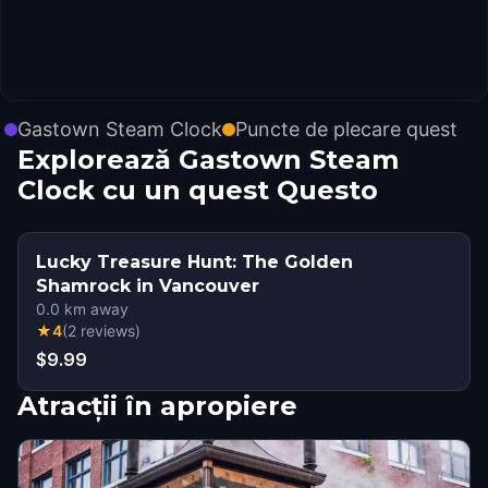
Gastown Steam Clock
Puncte de plecare quest
Explorează Gastown Steam
Clock cu un quest Questo
Lucky Treasure Hunt: The Golden
Shamrock in Vancouver
0.0
km away
★
4
(
2
reviews
)
$9.99
Atracții în apropiere