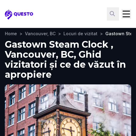
Questo
Home
>
Vancouver, BC
>
Locuri de vizitat
>
Gastown Stea
Gastown Steam Clock ,
Vancouver, BC, Ghid
vizitatori și ce de văzut în
apropiere