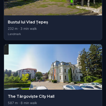
Bustul lui Vlad Țepeș
232
m ·
3
min walk
Landmark
The Târgoviște City Hall
587
m ·
8
min walk