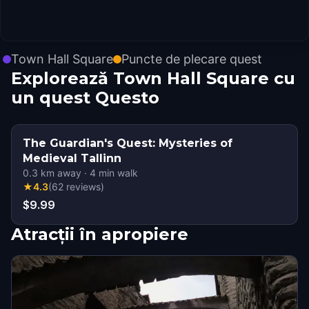
Town Hall Square
Puncte de plecare quest
Explorează Town Hall Square cu
un quest Questo
The Guardian's Quest: Mysteries of
Medieval Tallinn
0.3
km away
·
4
min walk
★
4.3
(
62
reviews
)
$9.99
Atracții în apropiere