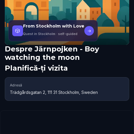
From Stockholm with Love
🎲
→
Quest in Stockholm
· self-guided
Despre
Järnpojken - Boy
watching the moon
Planifică-ți vizita
Adresă
Trädgårdsgatan 2, 111 31 Stockholm, Sweden