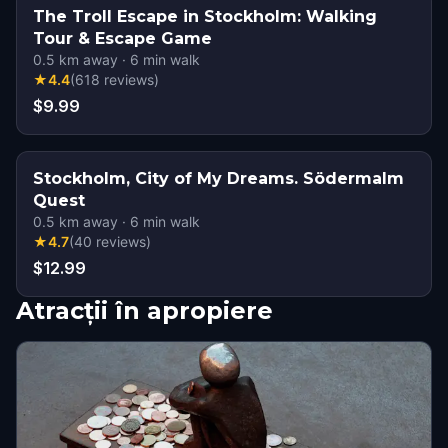
The Troll Escape in Stockholm: Walking
Tour & Escape Game
0.5
km away
·
6
min walk
★
4.4
(
618
reviews
)
$9.99
Stockholm, City of My Dreams. Södermalm
Quest
0.5
km away
·
6
min walk
★
4.7
(
40
reviews
)
$12.99
Atracții în apropiere