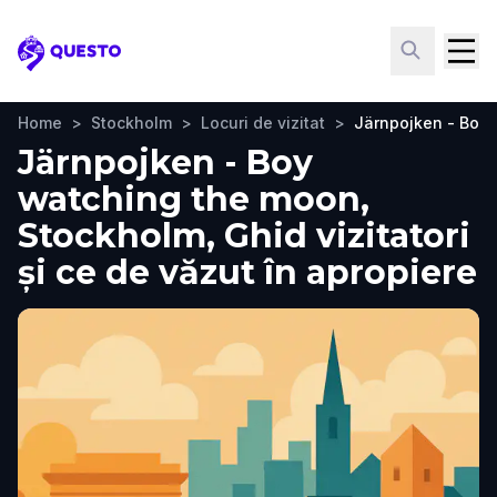
Questo
Home
>
Stockholm
>
Locuri de vizitat
>
Järnpojken - Boy
Järnpojken - Boy
watching the moon,
Stockholm, Ghid vizitatori
și ce de văzut în apropiere