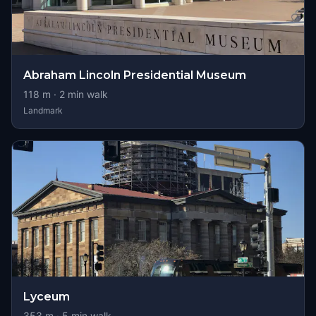
Abraham Lincoln Presidential Museum
118
m ·
2
min walk
Landmark
Lyceum
353
m ·
5
min walk