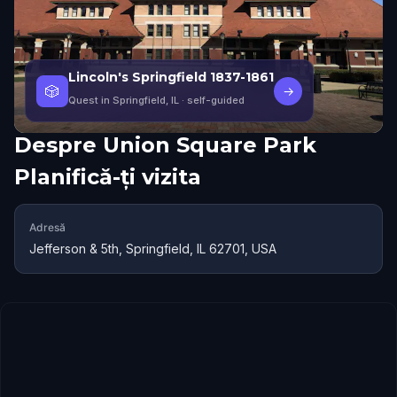
Lincoln's Springfield 1837-1861
🎲
→
Quest in Springfield, IL
· self-guided
Despre
Union Square Park
Planifică-ți vizita
Adresă
Jefferson & 5th, Springfield, IL 62701, USA