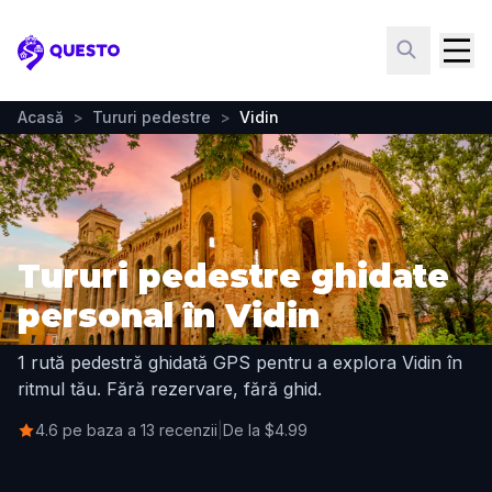
Questo
Acasă
>
Tururi pedestre
>
Vidin
Tururi pedestre ghidate
personal în Vidin
1 rută pedestră ghidată GPS pentru a explora Vidin în
ritmul tău. Fără rezervare, fără ghid.
4.6 pe baza a 13 recenzii
|
De la $4.99