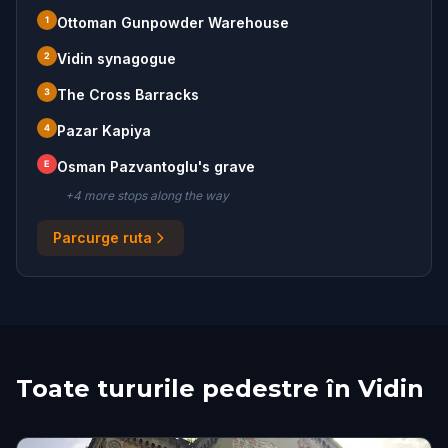
1
Ottoman Gunpowder Warehouse
2
Vidin synagogue
3
The Cross Barracks
4
Pazar Kapiya
E
Osman Pazvantoglu's grave
+
4
more stop
s
along the way
Parcurge ruta
Toate tururile pedestre în Vidin