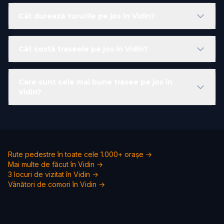
Cât durează tururile pe jos în Vidin?
Cât costă traseele pe jos în Vidin?
Care sunt cele mai bune trasee pe jos în
Vidin?
Rute pedestre în toate cele 1.000+ orașe →
Mai multe de făcut în Vidin →
3 locuri de vizitat în Vidin →
Vânători de comori în Vidin →