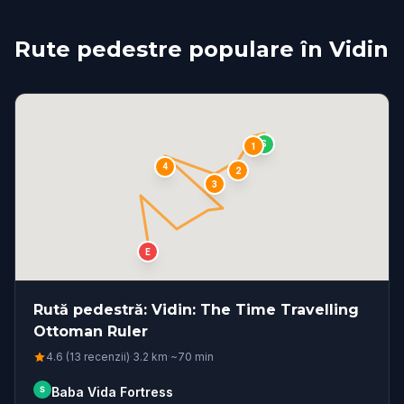
Rute pedestre populare în Vidin
S
1
4
2
3
E
Rută pedestră: Vidin: The Time Travelling
Ottoman Ruler
4.6 (13 recenzii)
·
3.2
km
·
~
70
min
S
Baba Vida Fortress