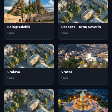
Belogradchik
Drobeta-Turnu Severin
1 rută
1 rută
Craiova
Vratsa
1 rută
1 rută