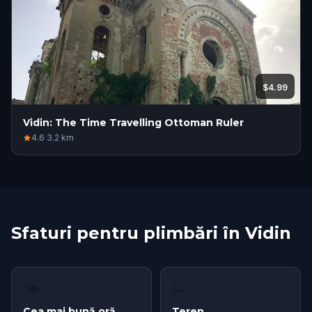
$4.99
Vidin: The Time Travelling Ottoman Ruler
4.6
·
3.2
km
Sfaturi pentru plimbări în Vidin
🌤
👟
Cea mai bună oră
Teren