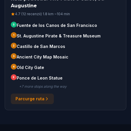
Augustine
4.7 (12 recenzii)
·
1.8
km
·
~
104
min
S
Fuente de los Canos de San Francisco
1
St. Augustine Pirate & Treasure Museum
2
Castillo de San Marcos
3
Ancient City Map Mosaic
4
Old City Gate
E
Ponce de Leon Statue
+
7
more stop
s
along the way
Parcurge ruta