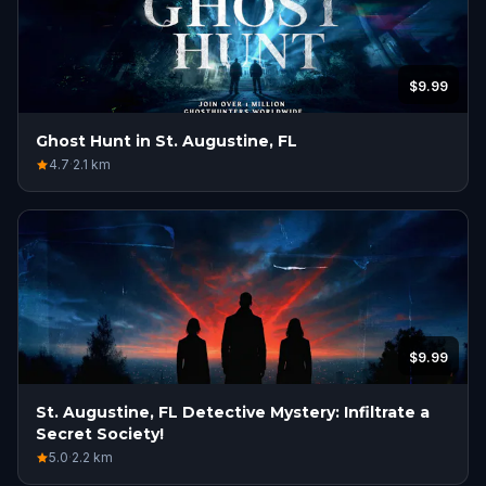
$9.99
Ghost Hunt in St. Augustine, FL
4.7
·
2.1
km
$9.99
St. Augustine, FL Detective Mystery: Infiltrate a
Secret Society!
5.0
·
2.2
km