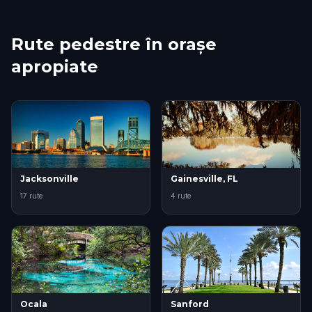
Rute pedestre în orașe
apropiate
Jacksonville
Gainesville, FL
17 rute
4 rute
Ocala
Sanford