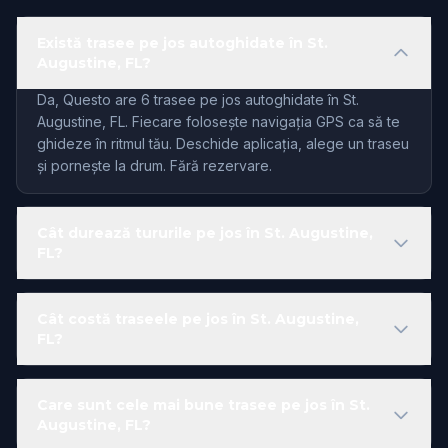
Există trasee pe jos autoghidate în St.
Augustine, FL?
Da, Questo are 6 trasee pe jos autoghidate în St.
Augustine, FL. Fiecare folosește navigația GPS ca să te
ghideze în ritmul tău. Deschide aplicația, alege un traseu
și pornește la drum. Fără rezervare.
Cât durează tururile pe jos în St. Augustine,
FL?
Cât costă traseele pe jos în St. Augustine,
FL?
Care sunt cele mai bune trasee pe jos în St.
Augustine, FL?