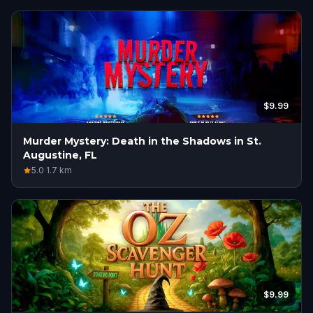
$9.99
Murder Mystery: Death in the Shadows in St.
Augustine, FL
5.0
·
1.7
km
$9.99