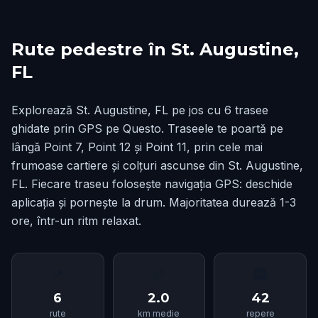
Rute pedestre în St. Augustine,
FL
Explorează St. Augustine, FL pe jos cu 6 trasee
ghidate prin GPS pe Questo. Traseele te poartă pe
lângă Point 7, Point 12 și Point 11, prin cele mai
frumoase cartiere și colțuri ascunse din St. Augustine,
FL. Fiecare traseu folosește navigația GPS: deschide
aplicația și pornește la drum. Majoritatea durează 1-3
ore, într-un ritm relaxat.
📍
📏
🏛
6
2.0
42
rute
km medie
repere