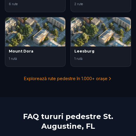
6 rute
2 rute
Mount Dora
Leesburg
1 rută
1 rută
Explorează rute pedestre în 1.000+ orașe
FAQ tururi pedestre St.
Augustine, FL