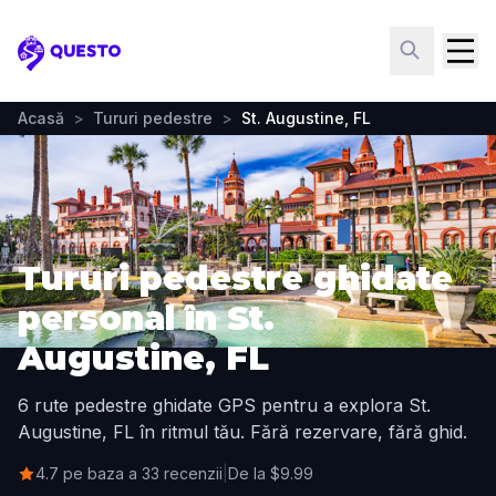
Questo
Acasă
>
Tururi pedestre
>
St. Augustine, FL
Tururi pedestre ghidate
personal în St.
Augustine, FL
6 rute pedestre ghidate GPS pentru a explora St.
Augustine, FL în ritmul tău. Fără rezervare, fără ghid.
4.7 pe baza a 33 recenzii
|
De la $9.99