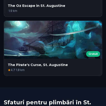
The Oz Escape in St. Augustine
·
1.9
km
Gratuit
The Pirate's Curse, St. Augustine
4.7
·
1.8
km
Sfaturi pentru plimbări în St.