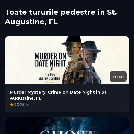
Toate tururile pedestre în St.
Augustine, FL
$9.99
Murder Mystery: Crime on Date Night in St.
Augustine, FL
3.0
·
2.0
km