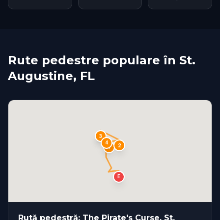
Rute pedestre populare în St.
Augustine, FL
S
3
4
2
1
E
Rută pedestră: The Pirate's Curse, St.