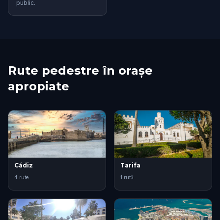
public.
Rute pedestre în orașe
apropiate
Cádiz
Tarifa
4 rute
1 rută