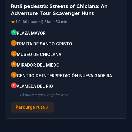
Rută pedestră: Streets of Chiclana: An
Adventure Tour Scavenger Hunt
4.9 (69 recenzii)
·
2
km
·
~
50
min
S
PLAZA MAYOR
1
ERMITA DE SANTO CRISTO
2
MUSEO DE CHICLANA
3
MIRADOR DEL MIEDO
4
CENTRO DE INTERPRETACIÓN NUEVA GADEIRA
E
ALAMEDA DEL RÍO
+
4
more stop
s
along the way
Parcurge ruta