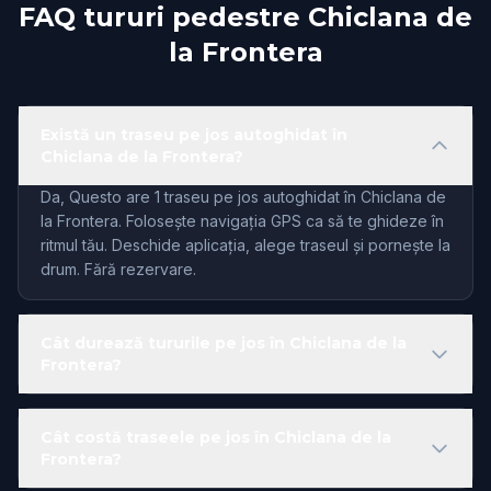
FAQ tururi pedestre Chiclana de
la Frontera
Există un traseu pe jos autoghidat în
Chiclana de la Frontera?
Da, Questo are 1 traseu pe jos autoghidat în Chiclana de
la Frontera. Folosește navigația GPS ca să te ghideze în
ritmul tău. Deschide aplicația, alege traseul și pornește la
drum. Fără rezervare.
Cât durează tururile pe jos în Chiclana de la
Frontera?
Cât costă traseele pe jos în Chiclana de la
Frontera?