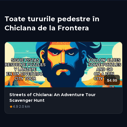
Toate tururile pedestre în
Chiclana de la Frontera
$4.99
Streets of Chiclana: An Adventure Tour
Scavenger Hunt
4.9
·
2.0
km