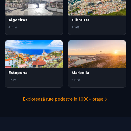
Algeciras
Gibraltar
4 rute
1 rută
Estepona
Marbella
1 rută
5 rute
Explorează rute pedestre în 1.000+ orașe