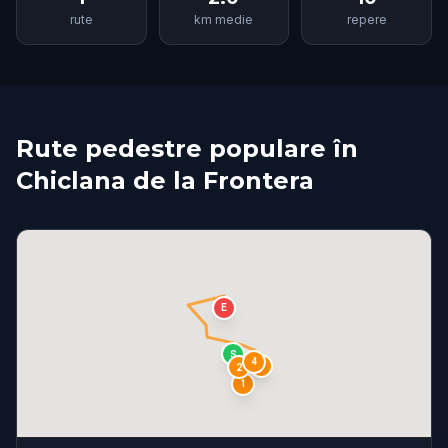
rute
km medie
repere
Rute pedestre populare în
Chiclana de la Frontera
E
S
4
3
2
1