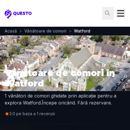
Questo
Acasă
>
Vânătoare de comori
>
Watford
Vânătoare de comori în
Watford
1 vânători de comori ghidate prin aplicație pentru a
explora Watford.
Începe oricând. Fără rezervare.
3.0 pe baza a 1 recenzii