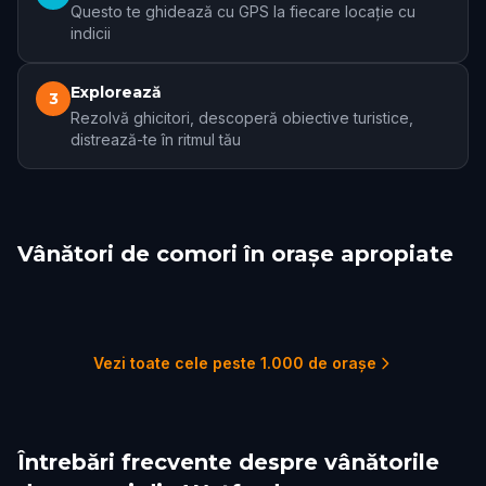
Questo te ghidează cu GPS la fiecare locație cu
indicii
Explorează
3
Rezolvă ghicitori, descoperă obiective turistice,
distrează-te în ritmul tău
Vânători de comori în orașe apropiate
London
Letchworth
Reading, UK
Chelmsford
Oxford, UK
Cambridge, UK
60 trasee
1 trasee
1 trasee
1 trasee
3 trasee
5 trasee
Vezi toate cele peste 1.000 de orașe
Întrebări frecvente despre vânătorile