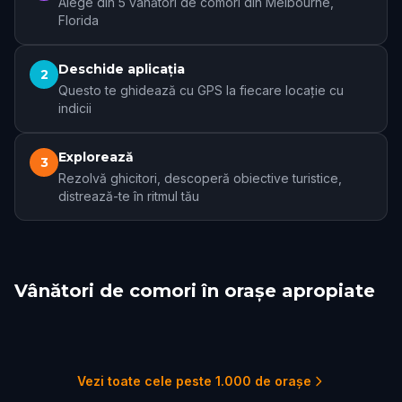
Alege din 5 vânători de comori din Melbourne,
Florida
Deschide aplicația
2
Questo te ghidează cu GPS la fiecare locație cu
indicii
Explorează
3
Rezolvă ghicitori, descoperă obiective turistice,
distrează-te în ritmul tău
Vânători de comori în orașe apropiate
Palm Bay
Cocoa
Titusville
Orlando
Winter Park
Jensen Beach
1 trasee
1 trasee
1 trasee
15 trasee
4 trasee
1 trasee
Vezi toate cele peste 1.000 de orașe