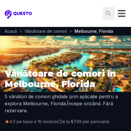
Questo
Acasă
>
Vânătoare de comori
>
Melbourne, Florida
Vânătoare de comori în
Melbourne, Florida
5 vânători de comori ghidate prin aplicație pentru a
explora Melbourne, Florida.
Începe oricând. Fără
rezervare.
4.0 pe baza a 16 recenzii
|
De la $7.99 per persoană