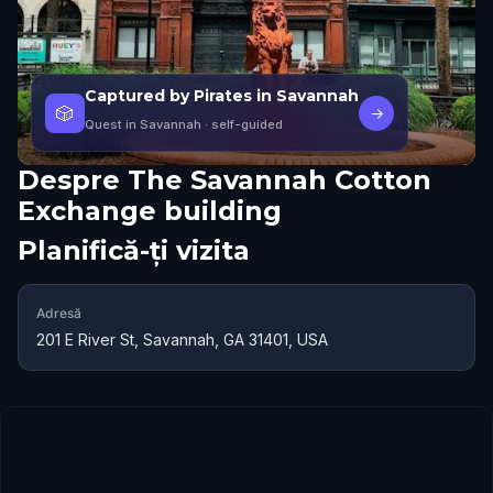
Captured by Pirates in Savannah
🎲
→
Quest in Savannah
· self-guided
Despre
The Savannah Cotton
Exchange building
Planifică-ți vizita
Adresă
201 E River St, Savannah, GA 31401, USA