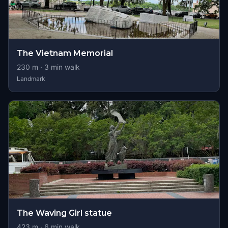
The Vietnam Memorial
230
m ·
3
min walk
Landmark
The Waving Girl statue
423
m ·
6
min walk