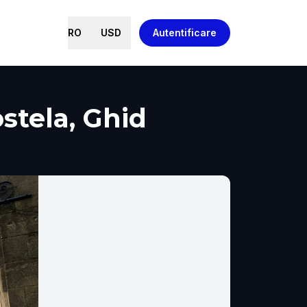
RO
USD
Autentificare
stela, Ghid