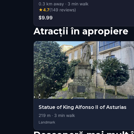
0.3
km away
·
3
min walk
★
4.7
(
149
reviews
)
$9.99
Atracții în apropiere
Statue of King Alfonso II of Asturias
219
m ·
3
min walk
Landmark