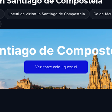
în Santiago de Compostela
Locuri de vizitat în Santiago de Compostela
Ce de făc
ntiago de Compost
Vezi toate cele 1 questuri