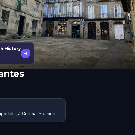
h History
→
antes
postela, A Coruña, Spanien