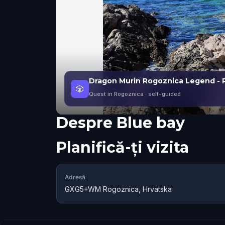
Dragon Murin Rogoznica Legend -
🎲
Quest in Rogoznica
· self-guided
Despre
Blue bay
Planifică-ți vizita
Adresă
GXG5+WM Rogoznica, Hrvatska