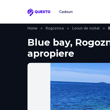
Cadouri
Questo
Home
>
Rogoznica
>
Locuri de vizitat
>
B
Blue bay, Rogozni
apropiere