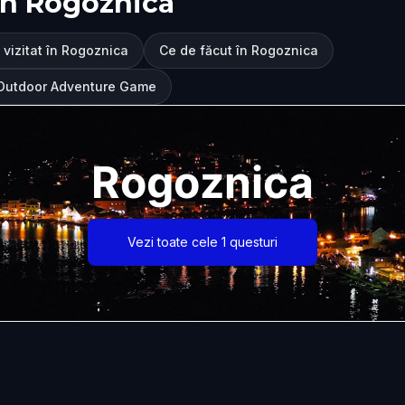
în Rogoznica
 vizitat în Rogoznica
Ce de făcut în Rogoznica
 Outdoor Adventure Game
Rogoznica
Vezi toate cele 1 questuri