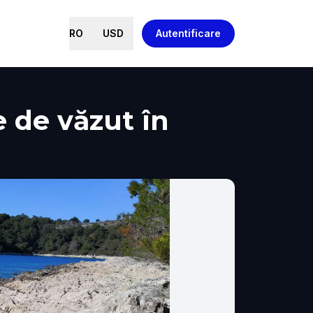
RO
USD
Autentificare
e de văzut în