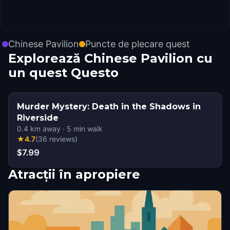
Chinese Pavilion
Puncte de plecare quest
Explorează Chinese Pavilion cu
un quest Questo
Murder Mystery: Death in the Shadows in
Riverside
0.4
km away
·
5
min walk
★
4.7
(
36
reviews
)
$7.99
Atracții în apropiere