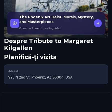
The Phoenix Art Heist: Murals, Mystery,
and Masterpieces
🎲
→
Quest in Phoenix
· self-guided
Despre
Tribute to Margaret
Kilgallen
Planifică-ți vizita
Adresă
925 N 2nd St, Phoenix, AZ 85004, USA