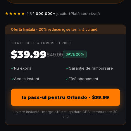
★★★★★
4.8
·
1,000,000+
jucători
·
Plată securizată
Ofertă limitată - 20% reducere, se termină curând
TOATE CELE 6 TURURI · 1 PREȚ
$39.99
$49.99
SAVE
20
%
✓
Nu expiră
✓
Garanție de rambursare
✓
Acces instant
✓
Fără abonament
Ia pass-ul pentru Orlando - $39.99
Livrare instantă · merge offline · ghidare GPS · rambursare 30
zile