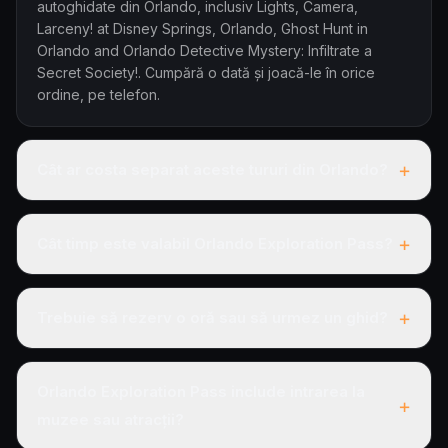
autoghidate din Orlando, inclusiv Lights, Camera,
Larceny! at Disney Springs, Orlando, Ghost Hunt in
Orlando and Orlando Detective Mystery: Infiltrate a
Secret Society!. Cumpără o dată și joacă-le în orice
ordine, pe telefon.
+
Cât ar costa separat aceste tururi din Orlando?
+
Cât timp este valabil Orlando Exploration Pass?
+
Trebuie să rezerv o oră sau să urmez un ghid?
Orlando Exploration Pass include intrarea la
+
muzee sau atracții?