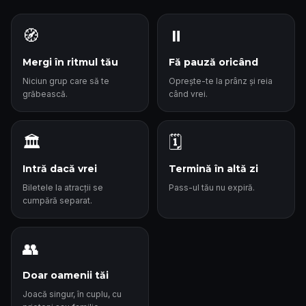
🧭
⏸️
Mergi în ritmul tău
Fă pauză oricând
Niciun grup care să te
Oprește-te la prânz și reia
grăbească.
când vrei.
🏛️
🗓️
Intră dacă vrei
Termină în altă zi
Biletele la atracții se
Pass-ul tău nu expiră.
cumpără separat.
👥
Doar oamenii tăi
Joacă singur, în cuplu, cu