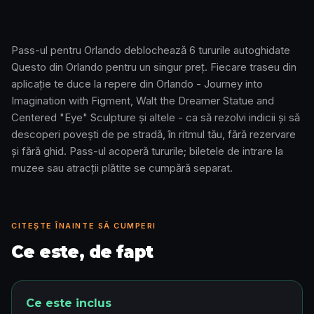
Pass-ul pentru Orlando deblochează 6 tururile autoghidate
Questo din Orlando pentru un singur preț. Fiecare traseu din
Cum funcționează · 0:48
aplicație te duce la repere din Orlando - Journey into
Imagination with Figment, Walt the Dreamer Statue and
Centered "Eye" Sculpture și altele - ca să rezolvi indicii și să
descoperi povești de pe stradă, în ritmul tău, fără rezervare
și fără ghid. Pass-ul acoperă tururile; biletele de intrare la
muzee sau atracții plătite se cumpără separat.
CITEȘTE ÎNAINTE SĂ CUMPERI
Ce este, de fapt
Ce este inclus