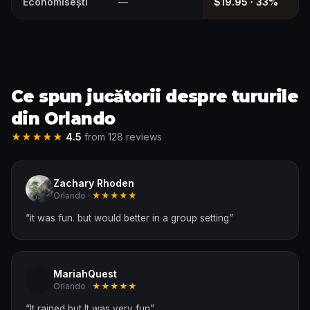
Economisești
—
$19.95 · 33%
Ce spun jucătorii despre tururile
din Orlando
★★★★★
4.5
from 128 reviews
Zachary Rhoden
Orlando ·
★★★★★
“
it was fun. but would better in a group setting
”
MariahQuest
Orlando ·
★★★★★
“
It rained but It was very fun
”