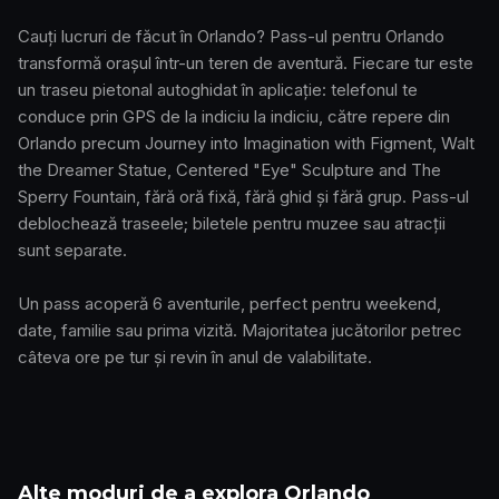
Cauți lucruri de făcut în Orlando? Pass-ul pentru Orlando
transformă orașul într-un teren de aventură. Fiecare tur este
un traseu pietonal autoghidat în aplicație: telefonul te
conduce prin GPS de la indiciu la indiciu, către repere din
Orlando precum Journey into Imagination with Figment, Walt
the Dreamer Statue, Centered "Eye" Sculpture and The
Sperry Fountain, fără oră fixă, fără ghid și fără grup. Pass-ul
deblochează traseele; biletele pentru muzee sau atracții
sunt separate.
Un pass acoperă 6 aventurile, perfect pentru weekend,
date, familie sau prima vizită. Majoritatea jucătorilor petrec
câteva ore pe tur și revin în anul de valabilitate.
Alte moduri de a explora Orlando