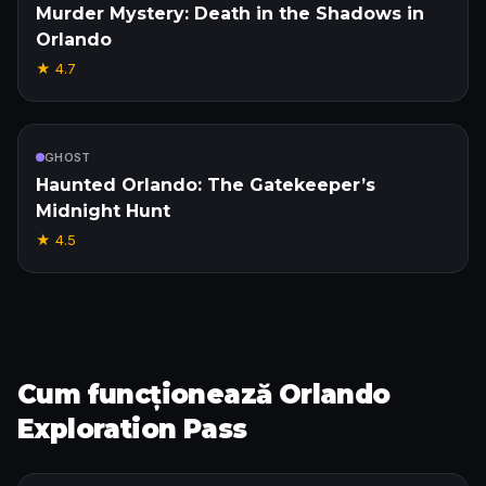
Murder Mystery: Death in the Shadows in
Orlando
★
4.7
Inclus
GHOST
Haunted Orlando: The Gatekeeper’s
Midnight Hunt
★
4.5
Cum funcționează Orlando
Exploration Pass