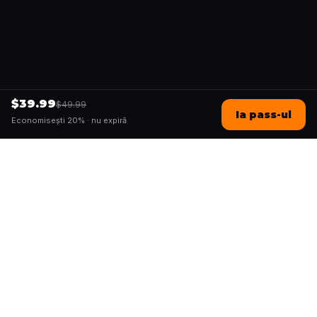
$39.99
$49.99
Ia pass-ul
Economisești 20% ·
nu expiră
Questo
Într-o lume din ce în ce mai digitală,
Questo te readuce la ce e real. Quests-
urile noastre te invită să ieși afară, să te