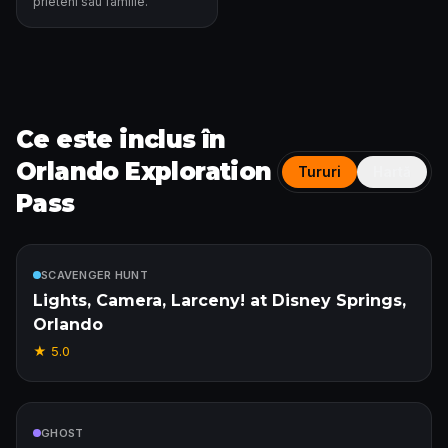
prieteni sau familie.
Ce este inclus în
Orlando Exploration
Tururi
Hartă
Pass
Inclus
SCAVENGER HUNT
Lights, Camera, Larceny! at Disney Springs,
Orlando
★
5.0
Inclus
GHOST