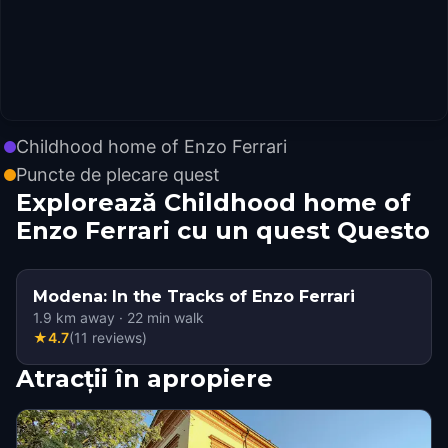
Childhood home of Enzo Ferrari
Puncte de plecare quest
Explorează Childhood home of
Enzo Ferrari cu un quest Questo
Modena: In the Tracks of Enzo Ferrari
1.9
km away
·
22
min walk
★
4.7
(
11
reviews
)
Atracții în apropiere