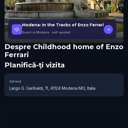
Modena: In the Tracks of Enzo Ferrari
🎲
→
Quest in Modena
· self-guided
Despre
Childhood home of Enzo
Ferrari
Planifică-ți vizita
Adresă
Largo G. Garibaldi, 11, 41124 Modena MO, Italia