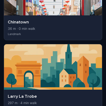
Chinatown
36
m ·
0
min walk
Landmark
Larry La Trobe
297
m ·
4
min walk