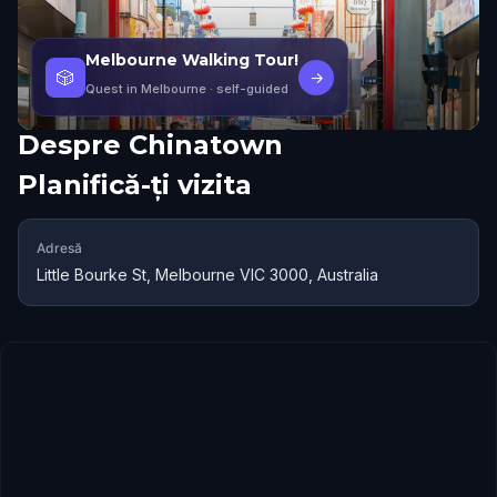
Melbourne Walking Tour!
🎲
→
Quest in Melbourne
· self-guided
Despre
Chinatown
Planifică-ți vizita
Adresă
Little Bourke St, Melbourne VIC 3000, Australia