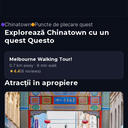
Chinatown
Puncte de plecare quest
Explorează Chinatown cu un
quest Questo
Melbourne Walking Tour!
0.7
km away
·
8
min walk
★
4.4
(
8
reviews
)
Atracții în apropiere