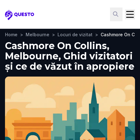
Questo
Home
>
Melbourne
>
Locuri de vizitat
>
Cashmore On Coll
Cashmore On Collins,
Melbourne, Ghid vizitatori
și ce de văzut în apropiere