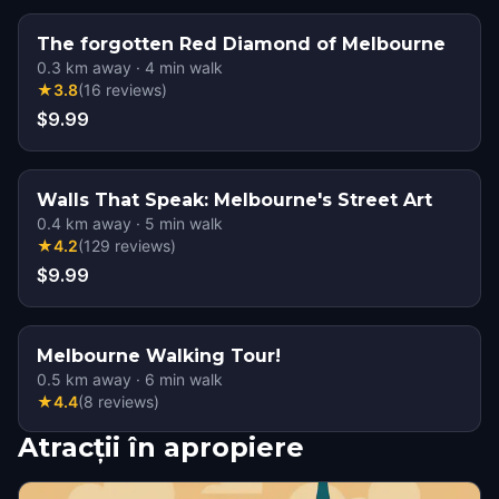
The forgotten Red Diamond of Melbourne
0.3
km away
·
4
min walk
★
3.8
(
16
reviews
)
$9.99
Walls That Speak: Melbourne's Street Art
0.4
km away
·
5
min walk
★
4.2
(
129
reviews
)
$9.99
Melbourne Walking Tour!
0.5
km away
·
6
min walk
★
4.4
(
8
reviews
)
Atracții în apropiere