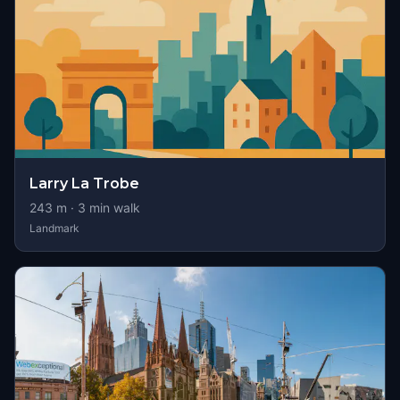
Larry La Trobe
243
m ·
3
min walk
Landmark