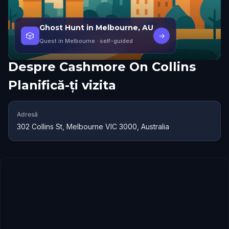
Ghost Hunt in Melbourne, AU
🎲
→
Quest in Melbourne
· self-guided
Despre
Cashmore On Collins
Planifică-ți vizita
Adresă
302 Collins St, Melbourne VIC 3000, Australia