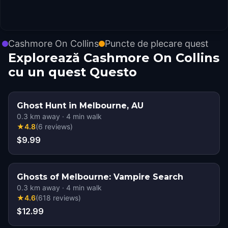
Cashmore On Collins
Puncte de plecare quest
Explorează Cashmore On Collins
cu un quest Questo
Ghost Hunt in Melbourne, AU
0.3
km away
·
4
min walk
★
4.8
(
6
reviews
)
$9.99
Ghosts of Melbourne: Vampire Search
0.3
km away
·
4
min walk
★
4.6
(
618
reviews
)
$12.99