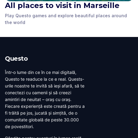
All places to visit in Marseille
Play Questo games and explore beautiful places around
MuCEM
Cathédrale La Major
La Vieille Charité
the world
Marseille
,
France
Marseille
,
France
Marseille
,
France
Questo
Într-o lume din ce în ce mai digitală,
Questo te readuce la ce e real. Quests-
urile noastre te invită să ieși afară, să te
conectezi cu oamenii și să creezi
amintiri de neuitat – oraș cu oraș.
Fiecare experiență este creată pentru a
fi trăită pe jos, jucată și simțită, de o
comunitate globală de peste 30.000
de povestitori.