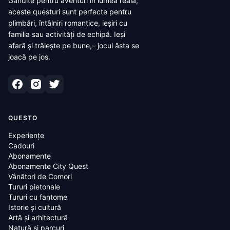
Gândite pentru aventuri în lumea reală,
aceste questuri sunt perfecte pentru
plimbări, întâlniri romantice, ieșiri cu
familia sau activități de echipă. Ieși
afară și trăiește pe bune,– jocul ăsta se
joacă pe jos.
QUESTO
Experiențe
Cadouri
Abonamente
Abonamente City Quest
Vânători de Comori
Tururi pietonale
Tururi cu fantome
Istorie și cultură
Artă și arhitectură
Natură și parcuri