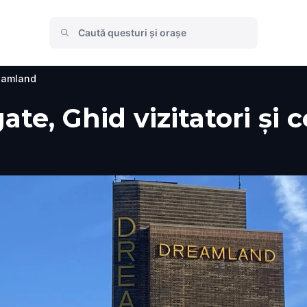
eamland
e, Ghid vizitatori și c