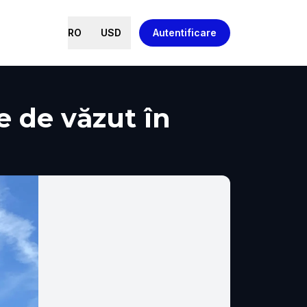
RO
USD
Autentificare
e de văzut în