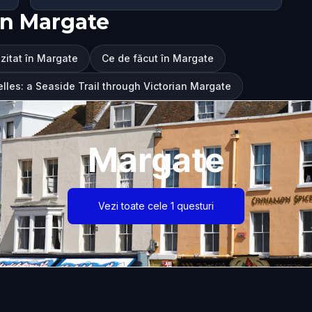
în Margate
izitat în Margate
Ce de făcut în Margate
lles: a Seaside Trail through Victorian Margate
Margate
Vezi toate cele 1 questuri