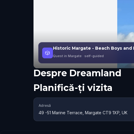
Historic Margate - Beach Boys and 
🎲
Quest in Margate
· self-guided
Despre
Dreamland
Planifică-ți vizita
Adresă
49 -51 Marine Terrace, Margate CT9 1XP, UK