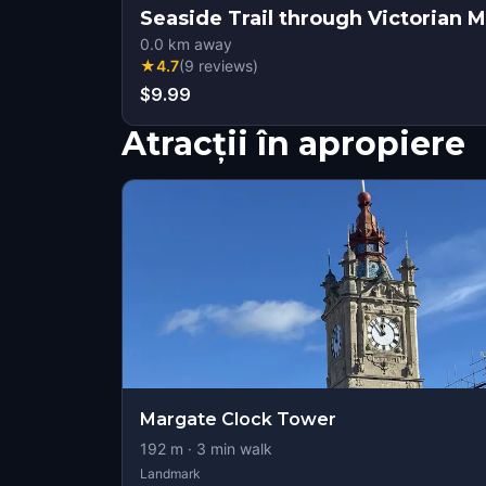
Seaside Trail through Victorian 
0.0
km away
★
4.7
(
9
reviews
)
$9.99
Atracții în apropiere
Margate Clock Tower
192
m ·
3
min walk
Landmark