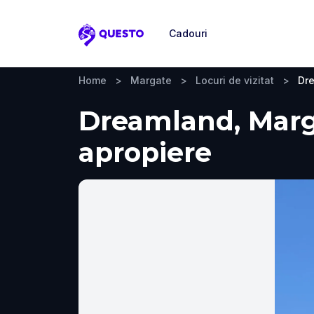
Cadouri
Questo
Home
>
Margate
>
Locuri de vizitat
>
Dr
Dreamland, Margat
apropiere