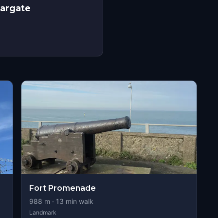
Margate
Fort Promenade
988
m ·
13
min walk
Landmark