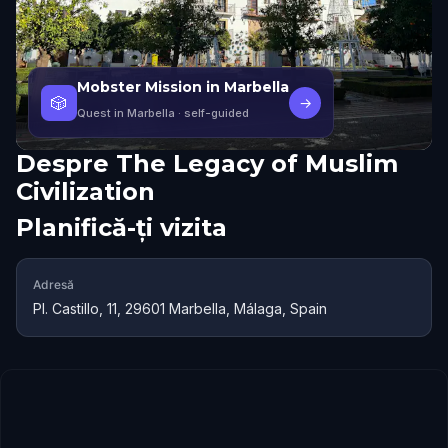
Mobster Mission in Marbella
🎲
→
Quest in Marbella
· self-guided
Despre
The Legacy of Muslim
Civilization
Planifică-ți vizita
Adresă
Pl. Castillo, 11, 29601 Marbella, Málaga, Spain