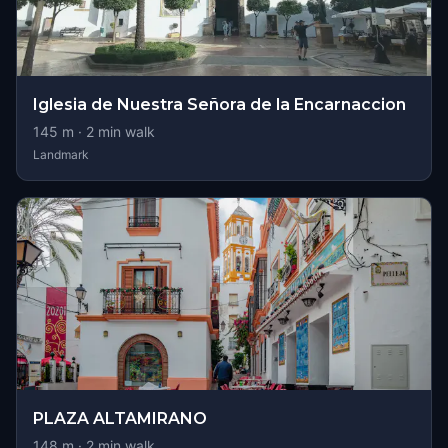
Iglesia de Nuestra Señora de la Encarnaccion
145
m ·
2
min walk
Landmark
PLAZA ALTAMIRANO
148
m ·
2
min walk