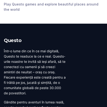
Old East Gate - Ô Quan
St. Joseph's Cathedral
Play Questo games and explore beautiful places around
Chưởng
- Nhà Thờ
Hội An Central Park
Hoi An Central Market
the world
Hanoi
,
Vietnam
Hanoi
,
Vietnam
Heritage Temple
Hanoi
,
Vietnam
Hanoi
,
Vietnam
Hanoi
,
Vietnam
Questo
Într-o lume din ce în ce mai digitală,
Questo te readuce la ce e real. Quests-
urile noastre te invită să ieși afară, să te
conectezi cu oamenii și să creezi
amintiri de neuitat – oraș cu oraș.
Fiecare experiență este creată pentru a
fi trăită pe jos, jucată și simțită, de o
comunitate globală de peste 30.000
de povestitori.
Gândite pentru aventuri în lumea reală,