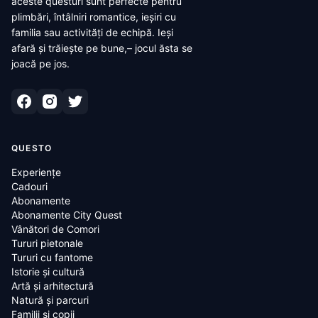
aceste questuri sunt perfecte pentru
plimbări, întâlniri romantice, ieșiri cu
familia sau activități de echipă. Ieși
afară și trăiește pe bune,– jocul ăsta se
joacă pe jos.
QUESTO
Experiențe
Cadouri
Abonamente
Abonamente City Quest
Vânători de Comori
Tururi pietonale
Tururi cu fantome
Istorie și cultură
Artă și arhitectură
Natură și parcuri
Familii și copii