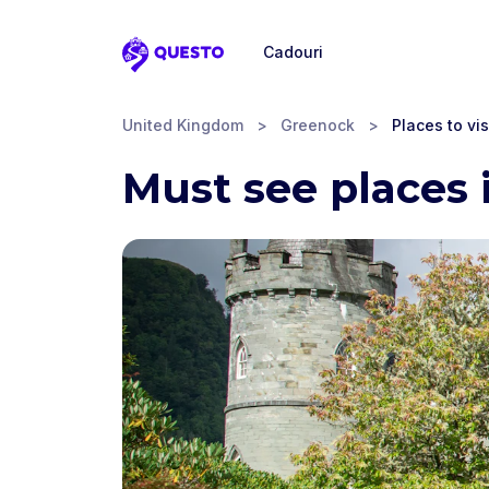
Cadouri
Questo
United Kingdom
>
Greenock
>
Places to vis
Must see places