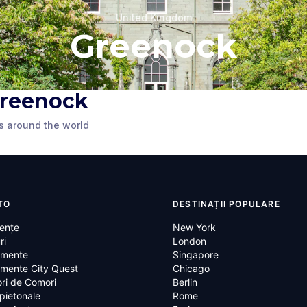
United Kingdom
Greenock
 Greenock
Square
The Beacon
s around the world
ed Kingdom
Greenock
,
United Kingdom
TO
DESTINAȚII POPULARE
ențe
New York
ri
London
mente
Singapore
mente City Quest
Chicago
ri de Comori
Berlin
 pietonale
Rome