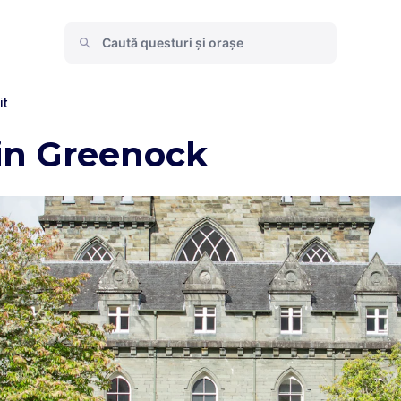
it
 in Greenock