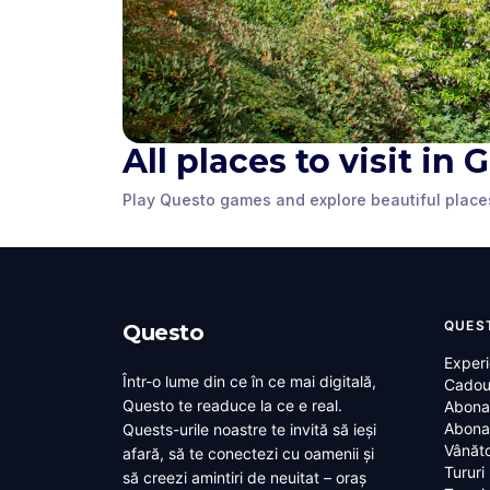
All places to visit in
Clyde Square
Cathcart 
Play Questo games and explore beautiful place
Greenock
,
United Kingdom
Greenock
,
Unit
QUES
Questo
Experi
Într-o lume din ce în ce mai digitală,
Cadou
Questo te readuce la ce e real.
Abona
Abona
Quests-urile noastre te invită să ieși
Vânăto
afară, să te conectezi cu oamenii și
Tururi
să creezi amintiri de neuitat – oraș