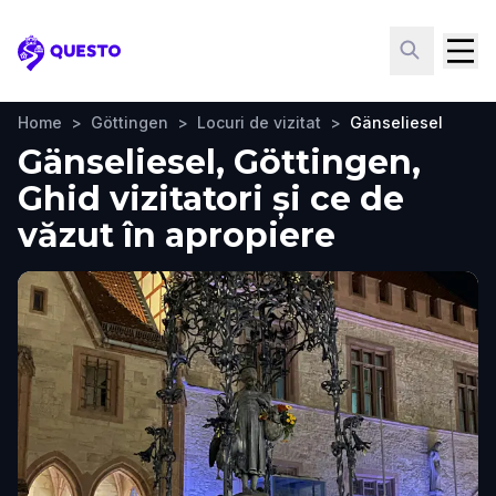
Questo
Home
>
Göttingen
>
Locuri de vizitat
>
Gänseliesel
Gänseliesel, Göttingen,
Ghid vizitatori și ce de
văzut în apropiere