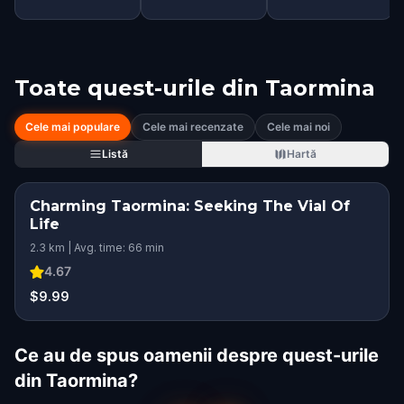
Toate quest-urile din
Taormina
Cele mai populare
Cele mai recenzate
Cele mai noi
Listă
Hartă
Charming Taormina: Seeking The Vial Of
Life
2.3 km | Avg. time: 66 min
4.67
$9.99
Ce au de spus oamenii despre quest-urile
din Taormina?