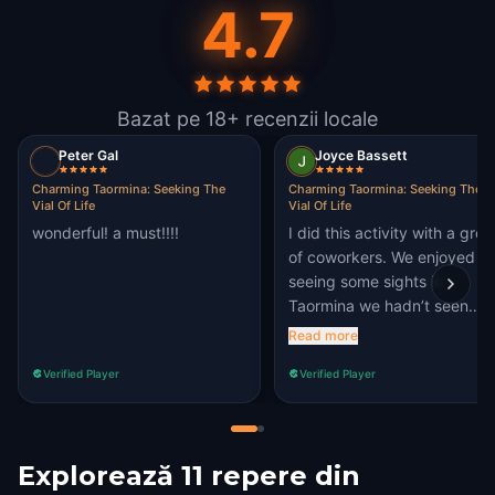
4.7
Bazat pe 18+ recenzii locale
Peter Gal
Joyce Bassett
Charming Taormina: Seeking The
Charming Taormina: Seeking The
Vial Of Life
Vial Of Life
wonderful! a must!!!!
I did this activity with a gro
of coworkers. We enjoyed
seeing some sights in
Taormina we hadn’t seen
before. The first clue was th
Read more
trickiest for us and the rest
Verified Player
Verified Player
was a breeze.
Explorează 11 repere din