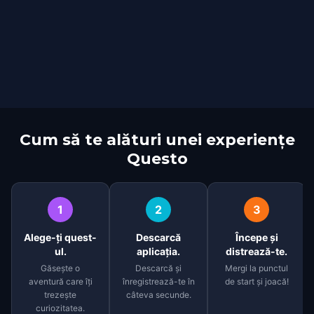
Cum să te alături unei experiențe
Questo
1
2
3
Alege-ți quest-
Descarcă
Începe și
ul.
aplicația.
distrează-te.
Găsește o
Descarcă și
Mergi la punctul
aventură care îți
înregistrează-te în
de start și joacă!
trezește
câteva secunde.
curiozitatea.