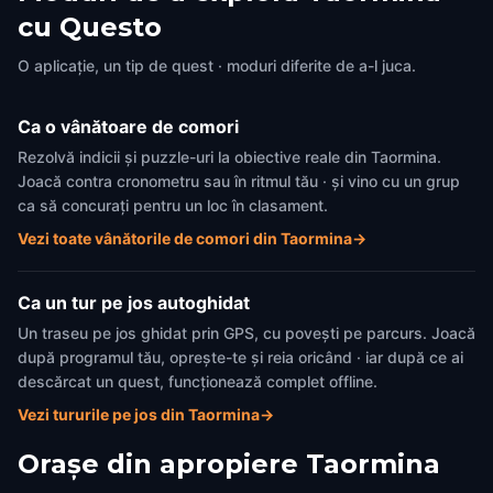
Piazza IX Aprile
Porta Messina
cu Questo
Taormina
,
Italy
Taormina
,
Italy
O aplicație, un tip de quest · moduri diferite de a-l juca.
Ca o vânătoare de comori
Rezolvă indicii și puzzle-uri la obiective reale din Taormina.
Joacă contra cronometru sau în ritmul tău · și vino cu un grup
ca să concurați pentru un loc în clasament.
Vezi toate vânătorile de comori din Taormina
→
Ca un tur pe jos autoghidat
Un traseu pe jos ghidat prin GPS, cu povești pe parcurs. Joacă
după programul tău, oprește-te și reia oricând · iar după ce ai
descărcat un quest, funcționează complet offline.
Vezi tururile pe jos din Taormina
→
Orașe din apropiere
Taormina