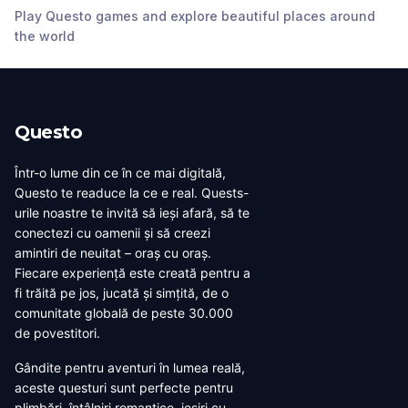
Play Questo games and explore beautiful places around
Saint Michael's Church
Gravensteen
the world
Ghent
,
Belgium
Ghent
,
Belgium
Questo
Într-o lume din ce în ce mai digitală,
Questo te readuce la ce e real. Quests-
urile noastre te invită să ieși afară, să te
conectezi cu oamenii și să creezi
amintiri de neuitat – oraș cu oraș.
Fiecare experiență este creată pentru a
fi trăită pe jos, jucată și simțită, de o
comunitate globală de peste 30.000
de povestitori.
Gândite pentru aventuri în lumea reală,
aceste questuri sunt perfecte pentru
plimbări, întâlniri romantice, ieșiri cu