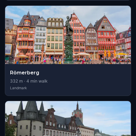
Römerberg
332
m ·
4
min walk
Landmark