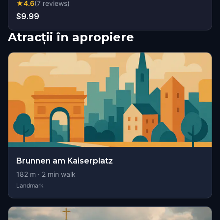
★
4.6
(
7
reviews
)
$9.99
Atracții în apropiere
Brunnen am Kaiserplatz
182
m ·
2
min walk
Landmark