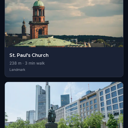
St. Paul's Church
238
m ·
3
min walk
Landmark