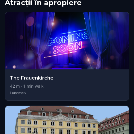
Atracții în apropiere
The Frauenkirche
42
m ·
1
min walk
Landmark