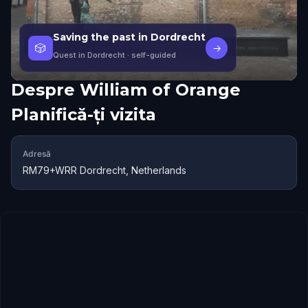
Saving the past in Dordrecht
🎲
→
Quest in Dordrecht
· self-guided
Despre
William of Orange
Planifică-ți vizita
Adresă
RM79+WRR Dordrecht, Netherlands