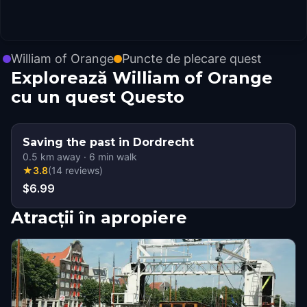
William of Orange
Puncte de plecare quest
Explorează William of Orange
cu un quest Questo
Saving the past in Dordrecht
0.5
km away
·
6
min walk
★
3.8
(
14
reviews
)
$6.99
Atracții în apropiere