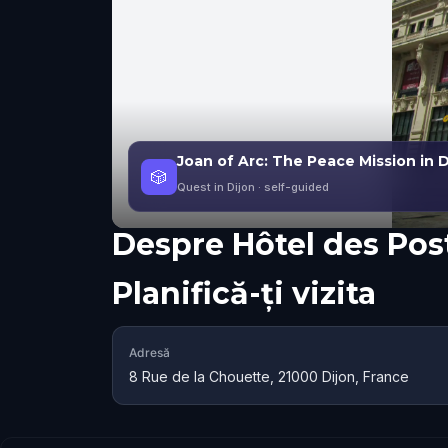
Joan of Arc: The Peace Mission in D
🎲
Quest in Dijon
· self-guided
Despre
Hôtel des Pos
Planifică-ți vizita
Adresă
8 Rue de la Chouette, 21000 Dijon, France