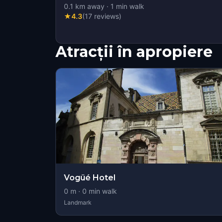
0.1
km away
·
1
min walk
★
4.3
(
17
reviews
)
Atracții în apropiere
Vogüé Hotel
0
m ·
0
min walk
Landmark