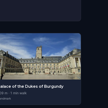
alace of the Dukes of Burgundy
09
m ·
1
min walk
andmark