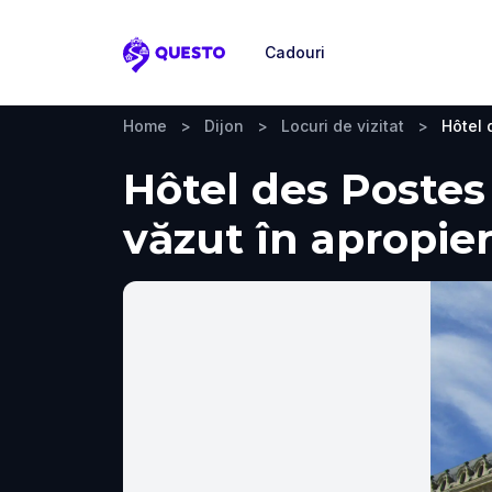
Cadouri
Questo
Home
>
Dijon
>
Locuri de vizitat
>
Hôtel 
Hôtel des Postes 
văzut în apropie