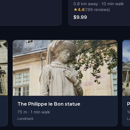
0.8
km away
·
10
min walk
★
4.4
(
199
reviews
)
$9.99
The Philippe le Bon statue
P
75
m ·
1
min walk
1
Landmark
L