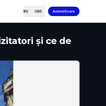
RO
USD
Autentificare
zitatori și ce de