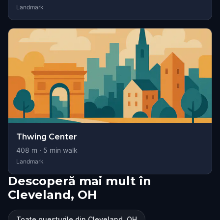
Landmark
Thwing Center
408
m ·
5
min walk
Landmark
Descoperă mai mult în
Cleveland, OH
Toate questurile din Cleveland, OH