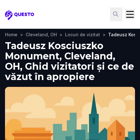
Questo
Home
>
Cleveland, OH
>
Locuri de vizitat
>
Tadeusz Kosc
Tadeusz Kosciuszko
Monument, Cleveland,
OH, Ghid vizitatori și ce de
văzut în apropiere