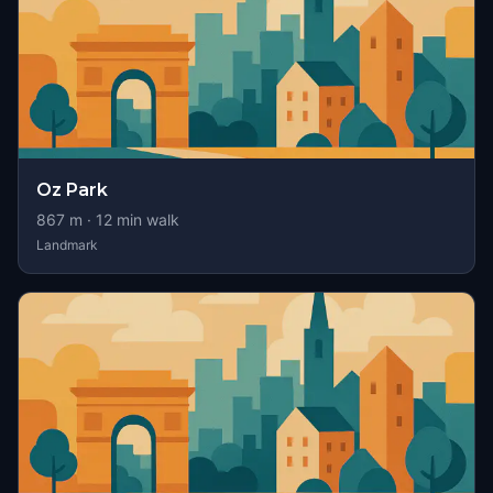
Oz Park
867
m ·
12
min walk
Landmark