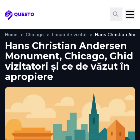
Questo
Home
>
Chicago
>
Locuri de vizitat
>
Hans Christian And
Hans Christian Andersen
Monument, Chicago, Ghid
vizitatori și ce de văzut în
apropiere