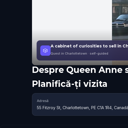
A cabinet of curiosities to sell in 
🎲
Quest in Charlottetown
· self-guided
Despre
Queen Anne s
Planifică-ți vizita
Adresă
55 Fitzroy St, Charlottetown, PE C1A 1R4, Canad