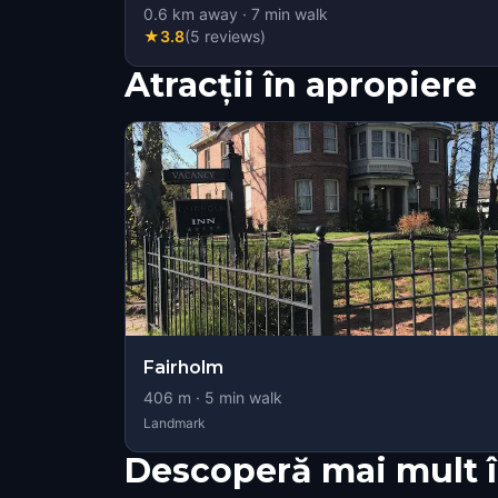
0.6
km away
·
7
min walk
★
3.8
(
5
reviews
)
Atracții în apropiere
Fairholm
406
m ·
5
min walk
Landmark
Descoperă mai mult 