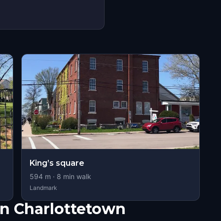
King’s square
594
m ·
8
min walk
Landmark
în Charlottetown