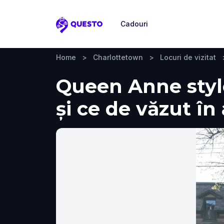
Cadouri
Questo
Home
>
Charlottetown
>
Locuri de vizitat
Queen Anne style
și ce de văzut în