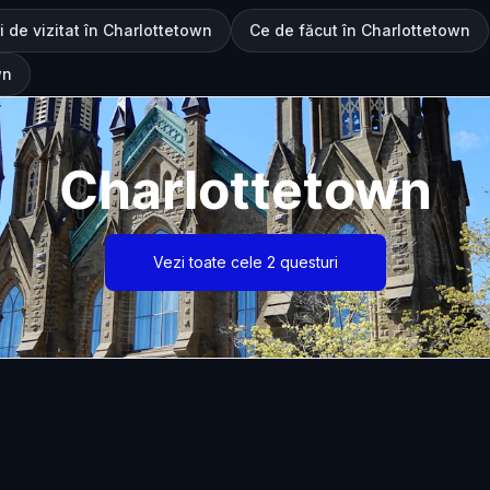
i de vizitat în Charlottetown
Ce de făcut în Charlottetown
wn
Charlottetown
Vezi toate cele 2 questuri