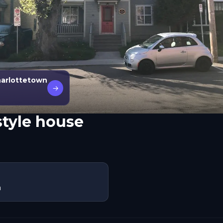
Charlottetown
→
tyle house
á