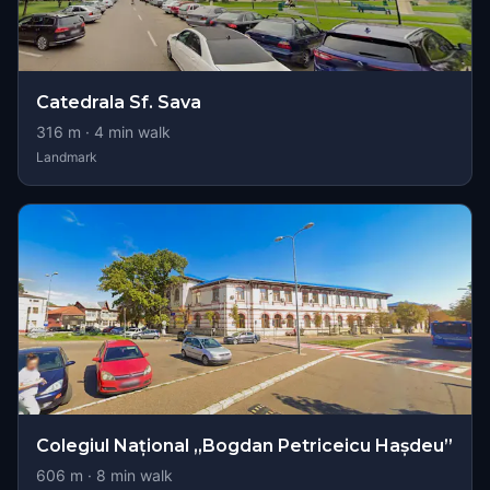
Catedrala Sf. Sava
316
m ·
4
min walk
Landmark
Colegiul Național „Bogdan Petriceicu Hașdeu”
606
m ·
8
min walk