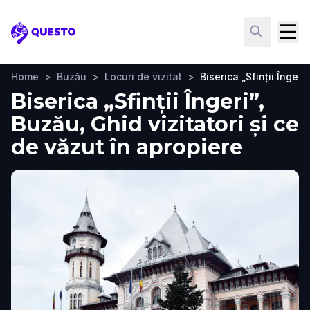
Questo
Home
>
Buzău
>
Locuri de vizitat
>
Biserica „Sfinții Îngeri”
Biserica „Sfinții Îngeri”,
Buzău, Ghid vizitatori și ce
de văzut în apropiere