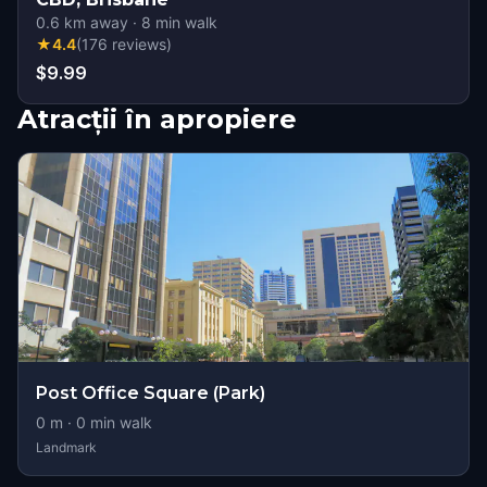
0.6
km away
·
8
min walk
★
4.4
(
176
reviews
)
$9.99
Atracții în apropiere
Post Office Square (Park)
0
m ·
0
min walk
Landmark