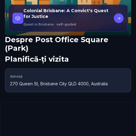
Colonial Brisbane: A Convict's Quest
for Justice
🎲
→
Quest in Brisbane
· self-guided
Despre
Post Office Square
(Park)
Planifică-ți vizita
Adresă
270 Queen St, Brisbane City QLD 4000, Australia