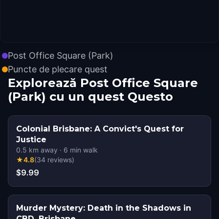
Post Office Square (Park)
Puncte de plecare quest
Explorează Post Office Square
(Park) cu un quest Questo
Colonial Brisbane: A Convict's Quest for
Justice
0.5
km away
·
6
min walk
★
4.8
(
34
reviews
)
$9.99
Murder Mystery: Death in the Shadows in
CBD, Brisbane