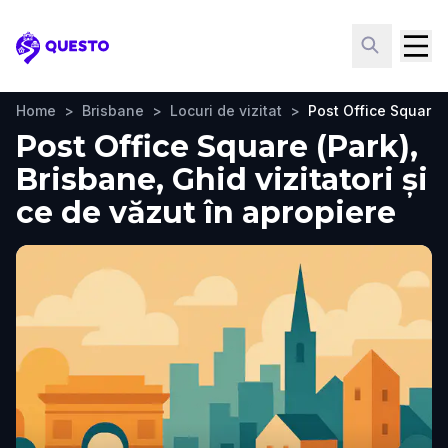
Questo
Home
>
Brisbane
>
Locuri de vizitat
>
Post Office Square 
Post Office Square (Park),
Brisbane, Ghid vizitatori și
ce de văzut în apropiere