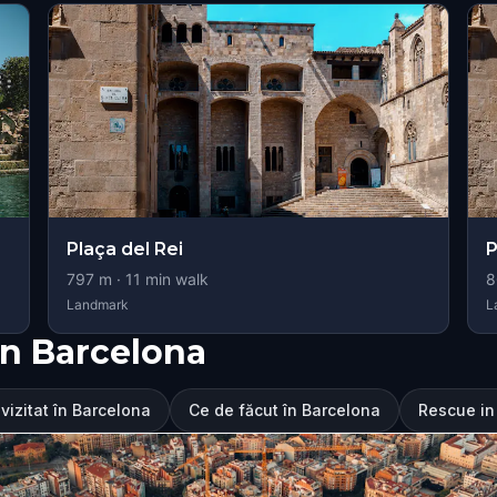
Plaça del Rei
P
797
m ·
11
min walk
8
Landmark
L
în Barcelona
vizitat în Barcelona
Ce de făcut în Barcelona
Rescue in