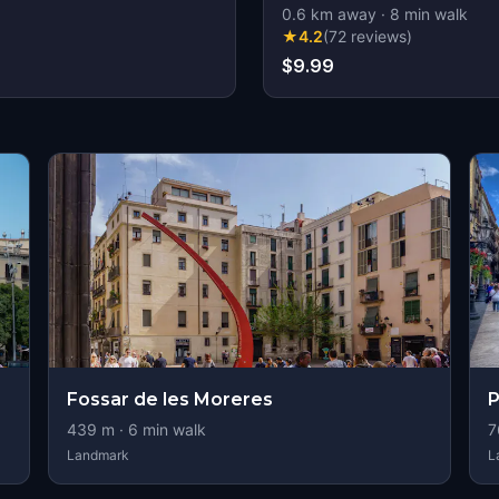
0.6
km away
·
8
min walk
★
4.2
(
72
reviews
)
$9.99
Fossar de les Moreres
P
439
m ·
6
min walk
7
Landmark
L