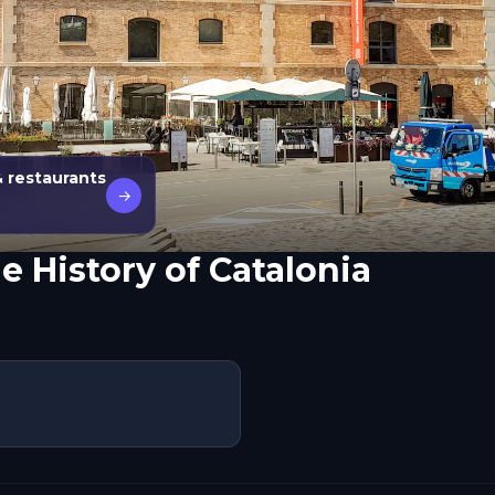
& restaurants
→
 History of Catalonia