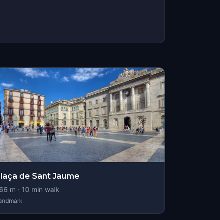
laça de Sant Jaume
66
m ·
10
min walk
andmark