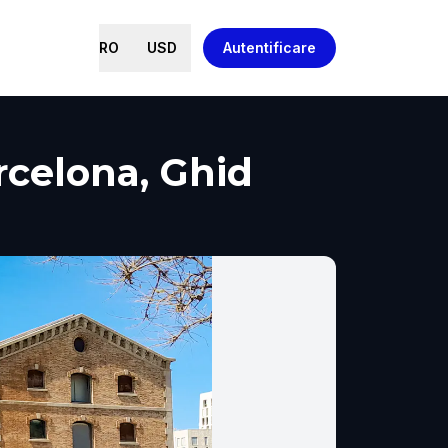
RO
USD
Autentificare
rcelona, Ghid