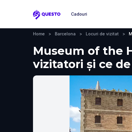
Cadouri
Questo
Home
>
Barcelona
>
Locuri de vizitat
>
M
Museum of the Hi
vizitatori și ce d