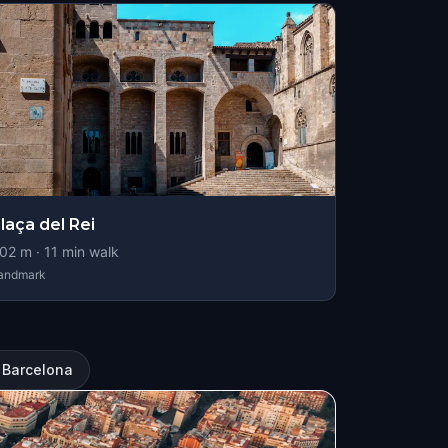
laça del Rei
02
m ·
11
min walk
andmark
 Barcelona