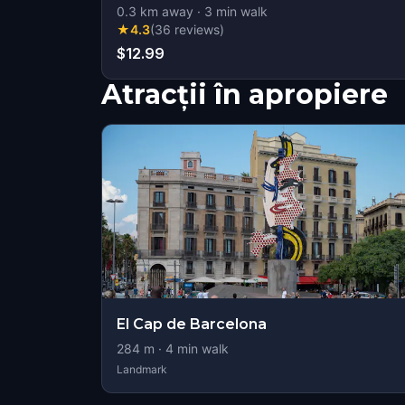
0.3
km away
·
3
min walk
★
4.3
(
36
reviews
)
$12.99
Atracții în apropiere
El Cap de Barcelona
284
m ·
4
min walk
Landmark