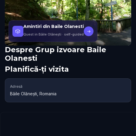
Amintiri din Baile Olanesti
🎲
→
Quest in Băile Olănești
· self-guided
Despre
Grup izvoare Baile
Olanesti
Planifică-ți vizita
Adresă
Băile Olănești, Romania