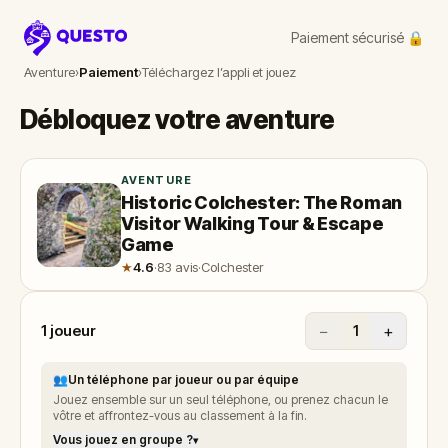
Paiement sécurisé 🔒
Questo
Aventure
›
Paiement
›
Téléchargez l’appli et jouez
Débloquez votre aventure
AVENTURE
Historic Colchester: The Roman
Visitor Walking Tour & Escape
Game
★
4.6
·
83 avis
·
Colchester
1
joueur
−
+
1
👥
Un téléphone par joueur ou par équipe
Jouez ensemble sur un seul téléphone, ou prenez chacun le
vôtre et affrontez-vous au classement à la fin.
Vous jouez en groupe ?
▾