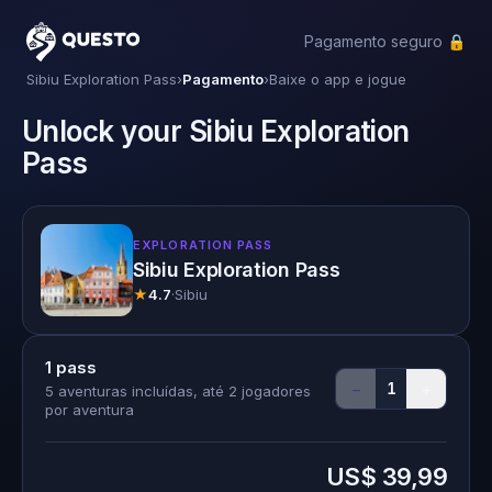
Pagamento seguro 🔒
Questo
Sibiu Exploration Pass
›
Pagamento
›
Baixe o app e jogue
Unlock your Sibiu Exploration
Pass
EXPLORATION PASS
Sibiu Exploration Pass
★
4.7
·
Sibiu
1
pass
−
+
1
5 aventuras incluídas, até 2 jogadores
por aventura
US$ 39,99