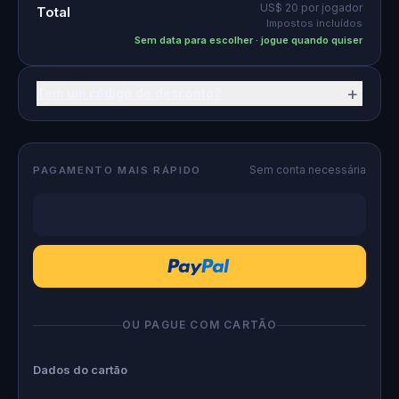
US$ 20
por jogador
Total
Impostos incluídos
Sem data para escolher · jogue quando quiser
+
Tem um código de desconto?
Sem conta necessária
PAGAMENTO MAIS RÁPIDO
OU PAGUE COM CARTÃO
Dados do cartão