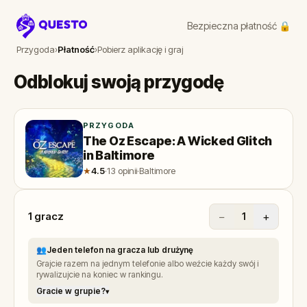
Bezpieczna płatność 🔒
Questo
Przygoda
›
Płatność
›
Pobierz aplikację i graj
Odblokuj swoją przygodę
PRZYGODA
The Oz Escape: A Wicked Glitch
in Baltimore
★
4.5
·
13 opinii
·
Baltimore
1
gracz
−
+
1
👥
Jeden telefon na gracza lub drużynę
Grajcie razem na jednym telefonie albo weźcie każdy swój i
rywalizujcie na koniec w rankingu.
Gracie w grupie?
▾