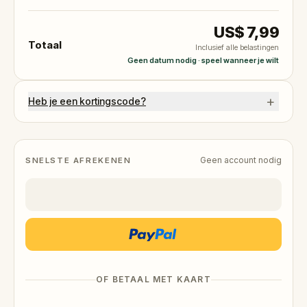
US$ 7,99
Totaal
Inclusief alle belastingen
Geen datum nodig · speel wanneer je wilt
+
Heb je een kortingscode?
Geen account nodig
SNELSTE AFREKENEN
OF BETAAL MET KAART