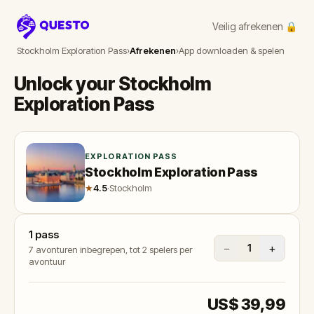
Veilig afrekenen 🔒
Questo
Stockholm Exploration Pass
›
Afrekenen
›
App downloaden & spelen
Unlock your Stockholm
Exploration Pass
EXPLORATION PASS
Stockholm Exploration Pass
★
4.5
·
Stockholm
1
pass
−
+
1
7 avonturen inbegrepen, tot 2 spelers per
avontuur
US$ 39,99