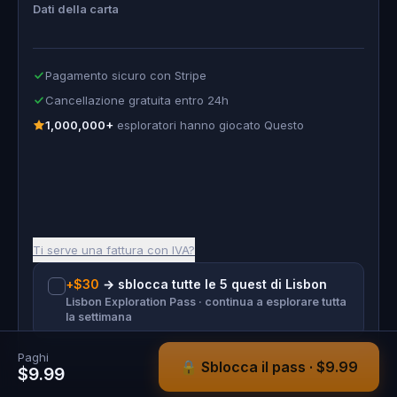
Dati della carta
Pagamento sicuro con Stripe
Cancellazione gratuita entro 24h
1,000,000+
esploratori hanno giocato Questo
Ti serve una fattura con IVA?
+
$30
→
sblocca tutte le 5 quest di Lisbon
Lisbon Exploration Pass · continua a esplorare tutta
la settimana
Paghi
🔒 Sblocca il pass · $9.99
$9.99