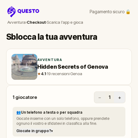
Pagamento sicuro 🔒
Questo
Avventura
›
Checkout
›
Scarica l’app e gioca
Sblocca la tua avventura
AVVENTURA
Hidden Secrets of Genova
★
4.1
·
19 recensioni
·
Genoa
1
giocatore
−
+
1
👥
Un telefono a testa o per squadra
Giocate insieme con un solo telefono, oppure prendete
ognuno il vostro e sfidatevi in classifica alla fine.
Giocate in gruppo?
▾