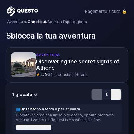
Pagamento sicuro 🔒
Questo
Avventura
›
Checkout
›
Scarica l’app e gioca
Sblocca la tua avventura
AVVENTURA
Discovering the secret sights of
Athens
★
4.6
·
34 recensioni
·
Athens
1
giocatore
−
+
1
👥
Un telefono a testa o per squadra
Giocate insieme con un solo telefono, oppure prendete
ognuno il vostro e sfidatevi in classifica alla fine.
Giocate in gruppo?
▾